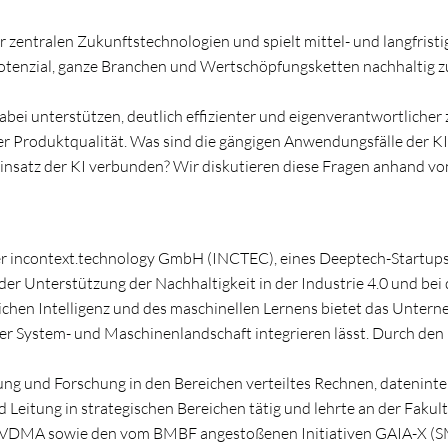
er zentralen Zukunftstechnologien und spielt mittel- und langfristi
enzial, ganze Branchen und Wertschöpfungsketten nachhaltig zu v
abei unterstützen, deutlich effizienter und eigenverantwortlicher z
er Produktqualität. Was sind die gängigen Anwendungsfälle der KI
satz der KI verbunden? Wir diskutieren diese Fragen anhand von
er incontext.technology GmbH (INCTEC), eines Deeptech-Startup
der Unterstützung der Nachhaltigkeit in der Industrie 4.0 und bei 
chen Intelligenz und des maschinellen Lernens bietet das Unterne
r System- und Maschinenlandschaft integrieren lässt. Durch den 
klung und Forschung in den Bereichen verteiltes Rechnen, dateni
 Leitung in strategischen Bereichen tätig und lehrte an der Fakul
, VDMA sowie den vom BMBF angestoßenen Initiativen GAIA-X (SME